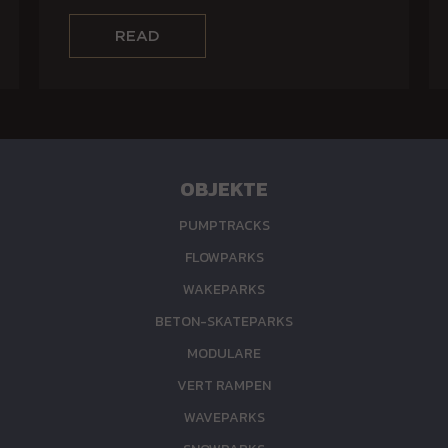
POLENS MIT
INTEGRIERTER LED-
BELEUCHTUNG
OBJEKTE
PUMPTRACKS
FLOWPARKS
WAKEPARKS
BETON-SKATEPARKS
MODULARE
VERT RAMPEN
WAVEPARKS