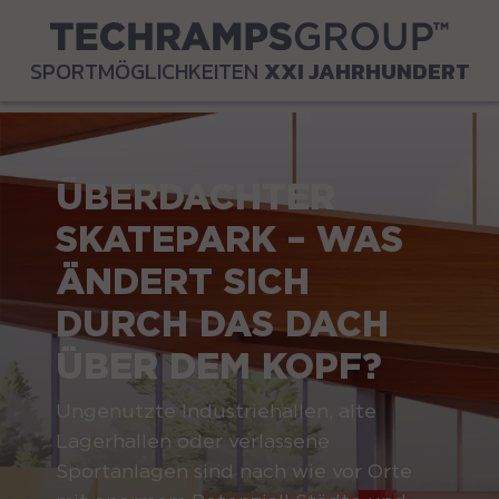
SPORTMÖGLICHKEITEN
XXI JAHRHUNDERT
ÜBERDACHTER
SKATEPARK – WAS
ÄNDERT SICH
DURCH DAS DACH
ÜBER DEM KOPF?
Ungenutzte Industriehallen, alte
Lagerhallen oder verlassene
Sportanlagen sind nach wie vor Orte