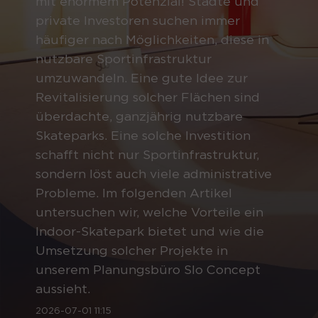
mit enormem Potenzial! Städte und
private Investoren suchen immer
häufiger nach Möglichkeiten, diese in
nutzbare Sportinfrastruktur
umzuwandeln. Eine gute Idee zur
Revitalisierung solcher Flächen sind
überdachte, ganzjährig nutzbare
Skateparks. Eine solche Investition
schafft nicht nur Sportinfrastruktur,
sondern löst auch viele administrative
Probleme. Im folgenden Artikel
untersuchen wir, welche Vorteile ein
Indoor-Skatepark bietet und wie die
Umsetzung solcher Projekte in
unserem Planungsbüro Slo Concept
aussieht.
2026-07-01 11:15