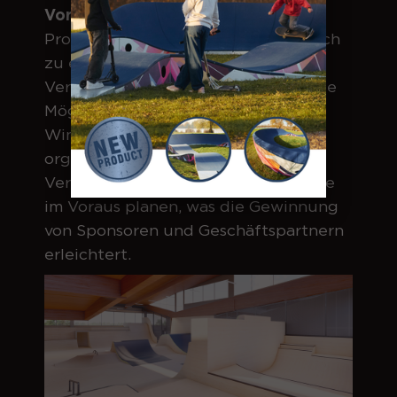
Vorteil für den Investor:
Das Indoor-
Projekt entwickelt sich ganz natürlich
zu einem Bildungs- und
Veranstaltungszentrum. Es bietet die
Möglichkeit, Sportschulen,
Wintercamps und Wettkämpfe zu
organisieren. Der Investor kann den
Veranstaltungskalender viele Monate
im Voraus planen, was die Gewinnung
von Sponsoren und Geschäftspartnern
erleichtert.