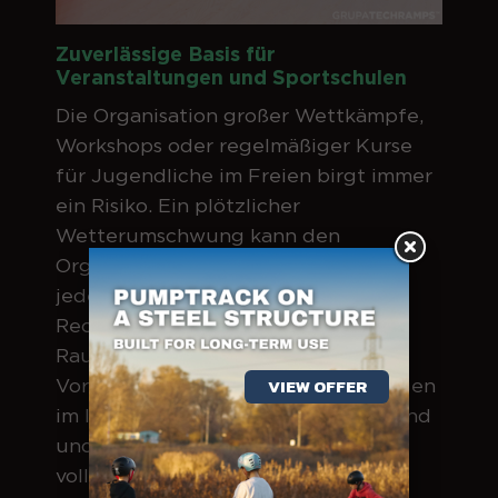
Zuverlässige Basis für
Veranstaltungen und Sportschulen
Die Organisation großer Wettkämpfe,
Workshops oder regelmäßiger Kurse
für Jugendliche im Freien birgt immer
ein Risiko. Ein plötzlicher
Wetterumschwung kann den
Organisatoren und Teilnehmern
jederzeit einen Strich durch die
Rechnung machen. Ein überdachter
Raum ist jedoch ein Synonym für
Vorhersehbarkeit, da die Bedingungen
VIEW OFFER
im Inneren der Halle stets optimal sind
und vom Betreiber der Anlage
vollständig kontrolliert werden.