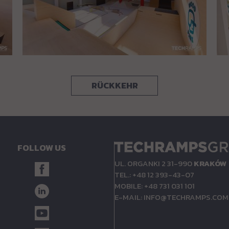
RÜCKKEHR
FOLLOW US
UL. ORGANKI 2 31-990
KRAKÓW
TEL.: +48 12 393-43-07
MOBILE: +48 731 031 101
E-MAIL:
INFO@TECHRAMPS.COM