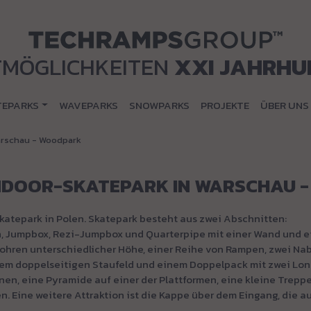
TMÖGLICHKEITEN
XXI JAHRHU
TEPARKS
WAVEPARKS
SNOWPARKS
PROJEKTE
ÜBER UNS
arschau - Woodpark
NDOOR-SKATEPARK IN WARSCHAU 
katepark in Polen. Skatepark besteht aus zwei Abschnitten:
In, Jumpbox, Rezi-Jumpbox und Quarterpipe mit einer Wand und e
rohren unterschiedlicher Höhe, einer Reihe von Rampen, zwei Na
inem doppelseitigen Staufeld und einem Doppelpack mit zwei Lo
en, eine Pyramide auf einer der Plattformen, eine kleine Trepp
. Eine weitere Attraktion ist die Kappe über dem Eingang, die au