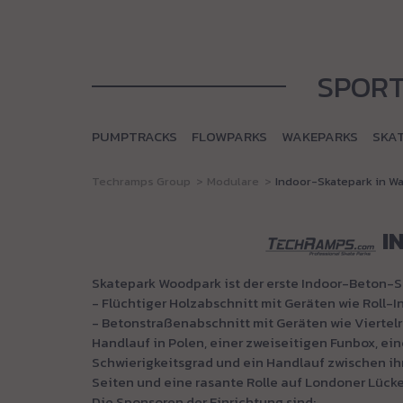
SPOR
PUMPTRACKS
FLOWPARKS
WAKEPARKS
SKA
Techramps Group
Modulare
Indoor-Skatepark in W
I
Skatepark Woodpark ist der erste Indoor-Beton-S
- Flüchtiger Holzabschnitt mit Geräten wie Roll-
- Betonstraßenabschnitt mit Geräten wie Viertel
Handlauf in Polen, einer zweiseitigen Funbox, e
Schwierigkeitsgrad und ein Handlauf zwischen ihn
Seiten und eine rasante Rolle auf Londoner Lücken
Die Sponsoren der Einrichtung sind: